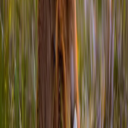
som konsumenternas intressen. Vi strävar även efter att vårda det
gamla kulturlandskapets betesmarker och alléer.
Ägg
Frukt
Must
+
1
Vill du bli producent i
Västmanland
?
Synas på kartan och nå ut till kunder som letar efter närproducerad
mat.
Se priser och kom igång
Hitta närproducerad mat direkt från producenten. Upptäck lokala
gårdar, producenter och restauranger på vår interaktiva karta.