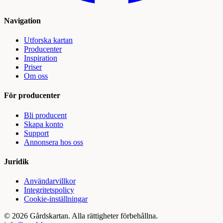
Navigation
Utforska kartan
Producenter
Inspiration
Priser
Om oss
För producenter
Bli producent
Skapa konto
Support
Annonsera hos oss
Juridik
Användarvillkor
Integritetspolicy
Cookie-inställningar
©
2026
Gårdskartan. Alla rättigheter förbehållna.