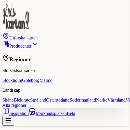
Utforska kartan
Producenter
Regioner
Storstadsområden
Stockholm
Göteborg
Malmö
Landskap
Skåne
Blekinge
Småland
Östergötland
Södermanland
Närke
Värmland
V
Alla regioner →
Inspiration
Marknadsplatsen
Beta