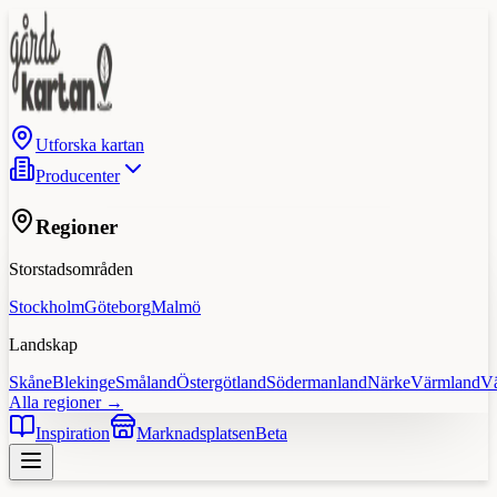
Utforska kartan
Producenter
Regioner
Storstadsområden
Stockholm
Göteborg
Malmö
Landskap
Skåne
Blekinge
Småland
Östergötland
Södermanland
Närke
Värmland
V
Alla regioner →
Inspiration
Marknadsplatsen
Beta