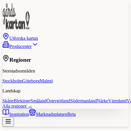
Utforska kartan
Producenter
Regioner
Storstadsområden
Stockholm
Göteborg
Malmö
Landskap
Skåne
Blekinge
Småland
Östergötland
Södermanland
Närke
Värmland
V
Alla regioner →
Inspiration
Marknadsplatsen
Beta