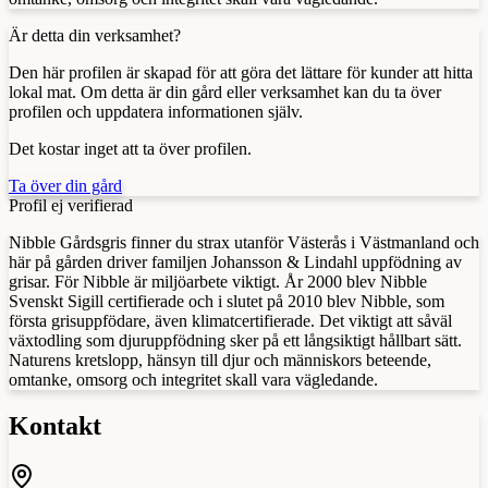
Är detta din verksamhet?
Den här profilen är skapad för att göra det lättare för kunder att hitta
lokal mat. Om detta är din gård eller verksamhet kan du ta över
profilen och uppdatera informationen själv.
Det kostar inget att ta över profilen.
Ta över din gård
Profil ej verifierad
Nibble Gårdsgris finner du strax utanför Västerås i Västmanland och
här på gården driver familjen Johansson & Lindahl uppfödning av
grisar. För Nibble är miljöarbete viktigt. År 2000 blev Nibble
Svenskt Sigill certifierade och i slutet på 2010 blev Nibble, som
första grisuppfödare, även klimatcertifierade. Det viktigt att såväl
växtodling som djuruppfödning sker på ett långsiktigt hållbart sätt.
Naturens kretslopp, hänsyn till djur och människors beteende,
omtanke, omsorg och integritet skall vara vägledande.
Kontakt