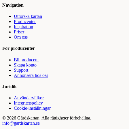
Navigation
Utforska kartan
Producenter
Inspiration
Priser
Om oss
För producenter
Bli producent
Skapa konto
Support
Annonsera hos oss
Juridik
Användarvillkor
Integritetspolicy
Cookie-inställningar
©
2026
Gårdskartan. Alla rättigheter förbehållna.
info@gardskartan.se