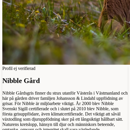
Profil ej verifierad
Nibble Gård
Nibble Gårdsgris finner du strax utanför Västerås i Västmanland och
här på gården driver familjen Johansson & Lindahl uppfödning av
grisar. För Nibble är miljöarbete viktigt. År 2000 blev Nibble
Svenskt Sigill certifierade och i slutet på 2010 blev Nibble, som
första grisuppfödare, även klimatcertifierade. Det viktigt att såväl
växtodling som djuruppfödning sker på ett långsiktigt hållbart sätt.
Naturens kretslopp, hänsyn till djur och människors beteende,
omtanke, omsorg och integritet skall vara vägledande.