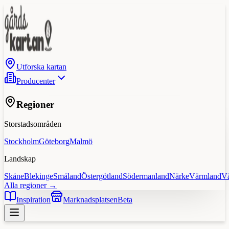
Utforska kartan
Producenter
Regioner
Storstadsområden
Stockholm
Göteborg
Malmö
Landskap
Skåne
Blekinge
Småland
Östergötland
Södermanland
Närke
Värmland
V
Alla regioner →
Inspiration
Marknadsplatsen
Beta