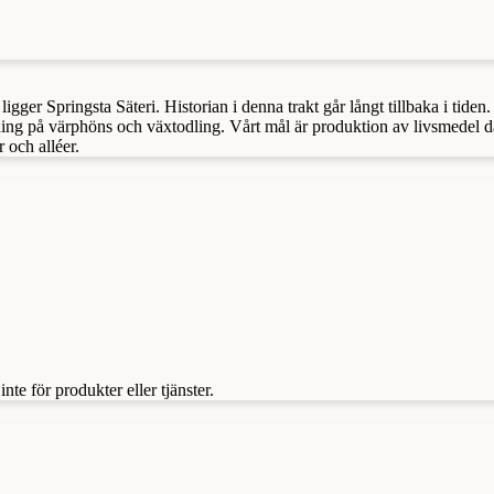
igger Springsta Säteri. Historian i denna trakt går långt tillbaka i tid
tning på värphöns och växtodling. Vårt mål är produktion av livsmedel d
 och alléer.
te för produkter eller tjänster.