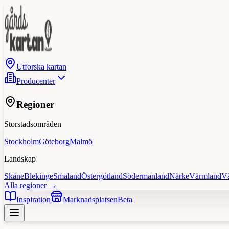
Utforska kartan
Producenter
Regioner
Storstadsområden
Stockholm
Göteborg
Malmö
Landskap
Skåne
Blekinge
Småland
Östergötland
Södermanland
Närke
Värmland
V
Alla regioner →
Inspiration
Marknadsplatsen
Beta