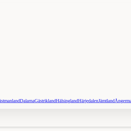
ästmanland
Dalarna
Gästrikland
Hälsingland
Härjedalen
Jämtland
Ångerma