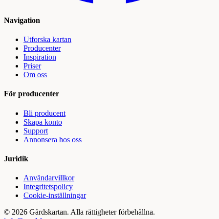
Navigation
Utforska kartan
Producenter
Inspiration
Priser
Om oss
För producenter
Bli producent
Skapa konto
Support
Annonsera hos oss
Juridik
Användarvillkor
Integritetspolicy
Cookie-inställningar
©
2026
Gårdskartan. Alla rättigheter förbehållna.