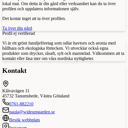
lokal mat. Om detta är din gård eller verksamhet kan du ta över
profilen och uppdatera informationen själv.
Det kostar inget att ta över profilen.
Ta över din gård
Profil ej verifierad
Vi är ett grönt familjeföretag som odlar havtorn och aronia med
hållbara och ekologiska förtecken. Vi utvecklar också egna
produkter som drycker, råsaft, sylt och marmelad. Välkommen att ta
kontakt eller läsa mer om våra nordiska nyttigheter.
Kontakt
Klåvavägen 11
45732
Tanumshede
,
Västra Götaland
0761-882210
paula@wideumgarden.se
Besök webbplats
Instagram