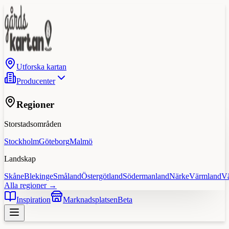
Utforska kartan
Producenter
Regioner
Storstadsområden
Stockholm
Göteborg
Malmö
Landskap
Skåne
Blekinge
Småland
Östergötland
Södermanland
Närke
Värmland
V
Alla regioner →
Inspiration
Marknadsplatsen
Beta