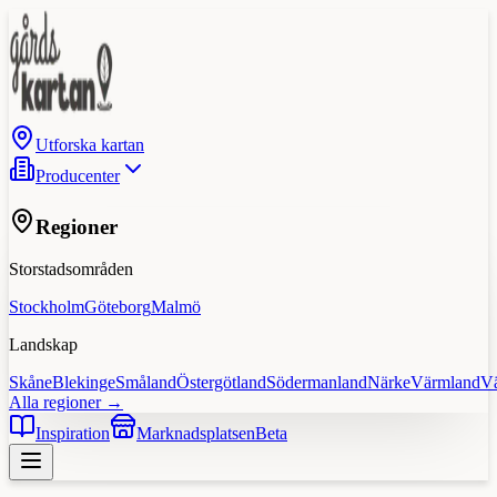
Utforska kartan
Producenter
Regioner
Storstadsområden
Stockholm
Göteborg
Malmö
Landskap
Skåne
Blekinge
Småland
Östergötland
Södermanland
Närke
Värmland
V
Alla regioner →
Inspiration
Marknadsplatsen
Beta