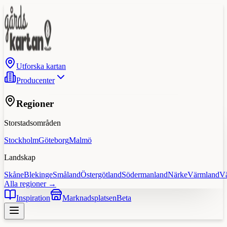
Utforska kartan
Producenter
Regioner
Storstadsområden
Stockholm
Göteborg
Malmö
Landskap
Skåne
Blekinge
Småland
Östergötland
Södermanland
Närke
Värmland
V
Alla regioner →
Inspiration
Marknadsplatsen
Beta