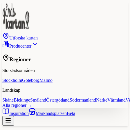
Utforska kartan
Producenter
Regioner
Storstadsområden
Stockholm
Göteborg
Malmö
Landskap
Skåne
Blekinge
Småland
Östergötland
Södermanland
Närke
Värmland
V
Alla regioner →
Inspiration
Marknadsplatsen
Beta