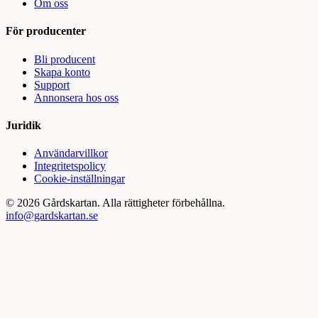
Om oss
För producenter
Bli producent
Skapa konto
Support
Annonsera hos oss
Juridik
Användarvillkor
Integritetspolicy
Cookie-inställningar
©
2026
Gårdskartan. Alla rättigheter förbehållna.
info@gardskartan.se