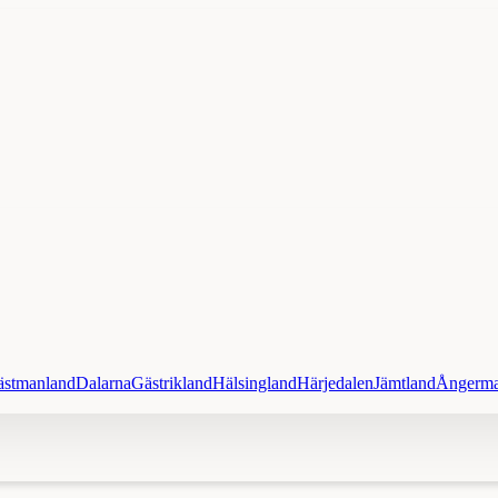
ästmanland
Dalarna
Gästrikland
Hälsingland
Härjedalen
Jämtland
Ångerma