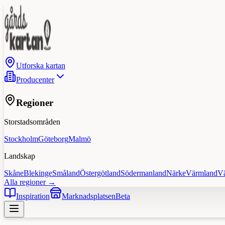
Utforska kartan
Producenter
Regioner
Storstadsområden
Stockholm
Göteborg
Malmö
Landskap
Skåne
Blekinge
Småland
Östergötland
Södermanland
Närke
Värmland
V
Alla regioner →
Inspiration
Marknadsplatsen
Beta