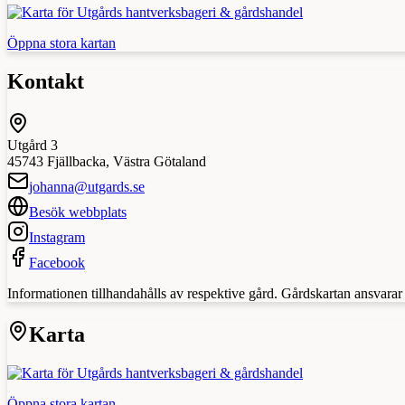
Öppna stora kartan
Kontakt
Utgård 3
45743
Fjällbacka
,
Västra Götaland
johanna@utgards.se
Besök webbplats
Instagram
Facebook
Informationen tillhandahålls av respektive gård. Gårdskartan ansvarar in
Karta
Öppna stora kartan