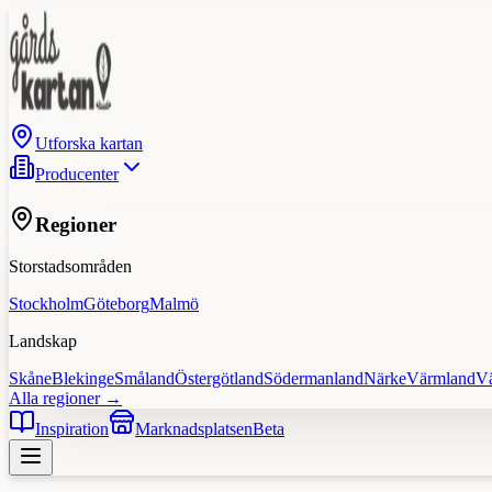
Utforska kartan
Producenter
Regioner
Storstadsområden
Stockholm
Göteborg
Malmö
Landskap
Skåne
Blekinge
Småland
Östergötland
Södermanland
Närke
Värmland
V
Alla regioner →
Inspiration
Marknadsplatsen
Beta