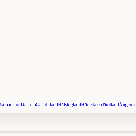
ästmanland
Dalarna
Gästrikland
Hälsingland
Härjedalen
Jämtland
Ångerma