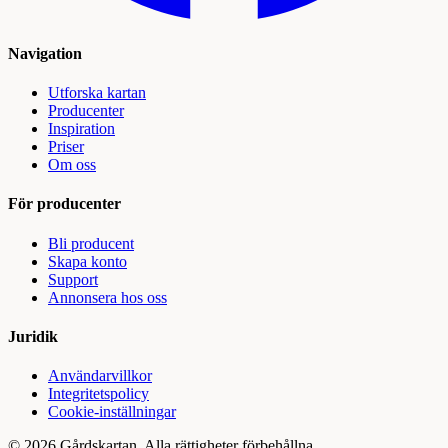
Navigation
Utforska kartan
Producenter
Inspiration
Priser
Om oss
För producenter
Bli producent
Skapa konto
Support
Annonsera hos oss
Juridik
Användarvillkor
Integritetspolicy
Cookie-inställningar
©
2026
Gårdskartan. Alla rättigheter förbehållna.