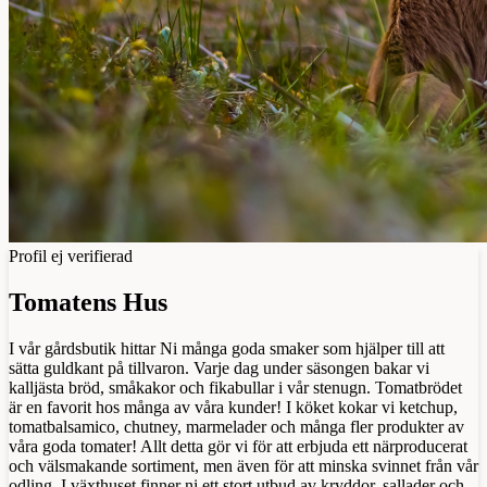
Profil ej verifierad
Tomatens Hus
I vår gårdsbutik hittar Ni många goda smaker som hjälper till att
sätta guldkant på tillvaron. Varje dag under säsongen bakar vi
kalljästa bröd, småkakor och fikabullar i vår stenugn. Tomatbrödet
är en favorit hos många av våra kunder! I köket kokar vi ketchup,
tomatbalsamico, chutney, marmelader och många fler produkter av
våra goda tomater! Allt detta gör vi för att erbjuda ett närproducerat
och välsmakande sortiment, men även för att minska svinnet från vår
odling. I växthuset finner ni ett stort utbud av kryddor, sallader och