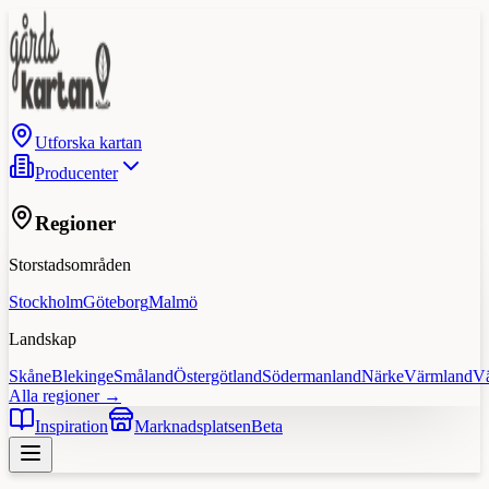
Utforska kartan
Producenter
Regioner
Storstadsområden
Stockholm
Göteborg
Malmö
Landskap
Skåne
Blekinge
Småland
Östergötland
Södermanland
Närke
Värmland
V
Alla regioner →
Inspiration
Marknadsplatsen
Beta