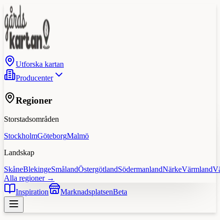
Utforska kartan
Producenter
Regioner
Storstadsområden
Stockholm
Göteborg
Malmö
Landskap
Skåne
Blekinge
Småland
Östergötland
Södermanland
Närke
Värmland
V
Alla regioner →
Inspiration
Marknadsplatsen
Beta