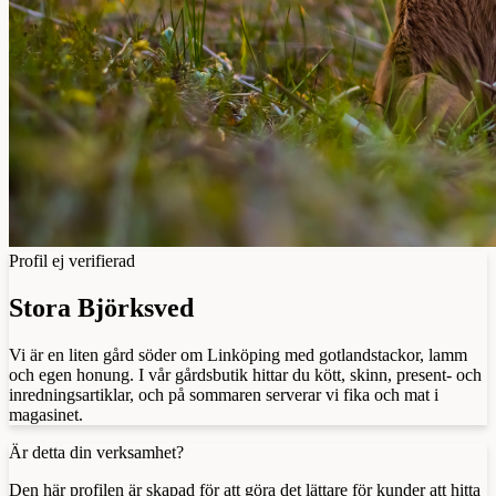
Profil ej verifierad
Stora Björksved
Vi är en liten gård söder om Linköping med gotlandstackor, lamm
och egen honung. I vår gårdsbutik hittar du kött, skinn, present- och
inredningsartiklar, och på sommaren serverar vi fika och mat i
magasinet.
Är detta din verksamhet?
Den här profilen är skapad för att göra det lättare för kunder att hitta