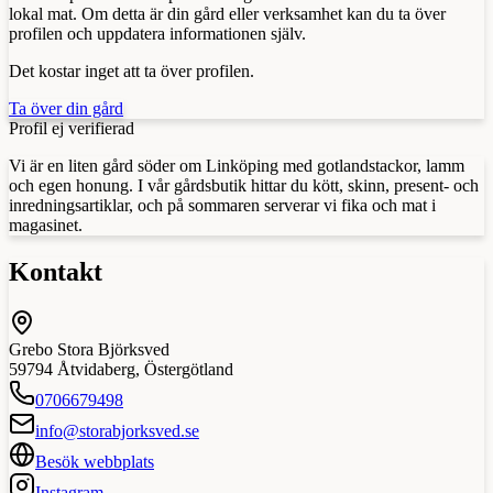
lokal mat. Om detta är din gård eller verksamhet kan du ta över
profilen och uppdatera informationen själv.
Det kostar inget att ta över profilen.
Ta över din gård
Profil ej verifierad
Vi är en liten gård söder om Linköping med gotlandstackor, lamm
och egen honung. I vår gårdsbutik hittar du kött, skinn, present- och
inredningsartiklar, och på sommaren serverar vi fika och mat i
magasinet.
Kontakt
Grebo Stora Björksved
59794
Åtvidaberg
,
Östergötland
0706679498
info@storabjorksved.se
Besök webbplats
Instagram