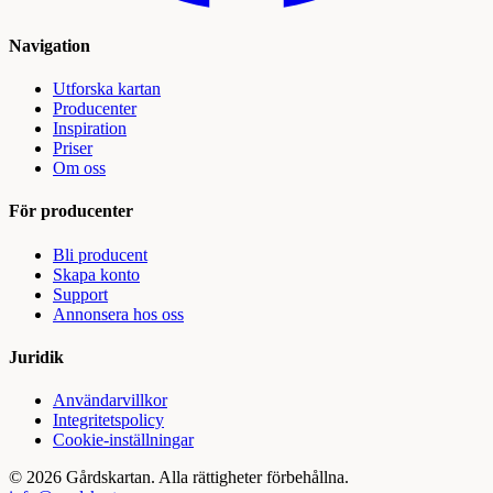
Navigation
Utforska kartan
Producenter
Inspiration
Priser
Om oss
För producenter
Bli producent
Skapa konto
Support
Annonsera hos oss
Juridik
Användarvillkor
Integritetspolicy
Cookie-inställningar
©
2026
Gårdskartan. Alla rättigheter förbehållna.