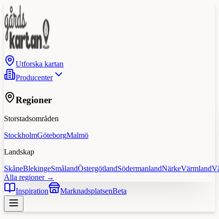
Utforska kartan
Producenter
Regioner
Storstadsområden
Stockholm
Göteborg
Malmö
Landskap
Skåne
Blekinge
Småland
Östergötland
Södermanland
Närke
Värmland
V
Alla regioner →
Inspiration
Marknadsplatsen
Beta