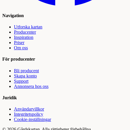
Navigation
Utforska kartan
Producenter
Inspiration
Priser
Om oss
För producenter
Bli producent
Skapa konto
Support
Annonsera hos oss
Juridik
Användarvillkor
Integritetspolicy
Cookie-inställningar
©
2026
Gårdskartan. Alla rättigheter förbehållna.