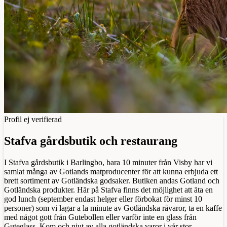
Profil ej verifierad
Stafva gårdsbutik och restaurang
I Stafva gårdsbutik i Barlingbo, bara 10 minuter från Visby har vi
samlat många av Gotlands matproducenter för att kunna erbjuda ett
brett sortiment av Gotländska godsaker. Butiken andas Gotland och
Gotländska produkter. Här på Stafva finns det möjlighet att äta en
god lunch (september endast helger eller förbokat för minst 10
personer) som vi lagar a la minute av Gotländska råvaror, ta en kaffe
med något gott från Gutebollen eller varför inte en glass från
Guteglass. Kom och njut av alla gotländska varor i vår stor