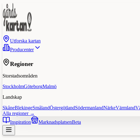
Utforska kartan
Producenter
Regioner
Storstadsområden
Stockholm
Göteborg
Malmö
Landskap
Skåne
Blekinge
Småland
Östergötland
Södermanland
Närke
Värmland
V
Alla regioner →
Inspiration
Marknadsplatsen
Beta