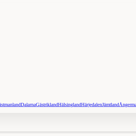
ästmanland
Dalarna
Gästrikland
Hälsingland
Härjedalen
Jämtland
Ångerma