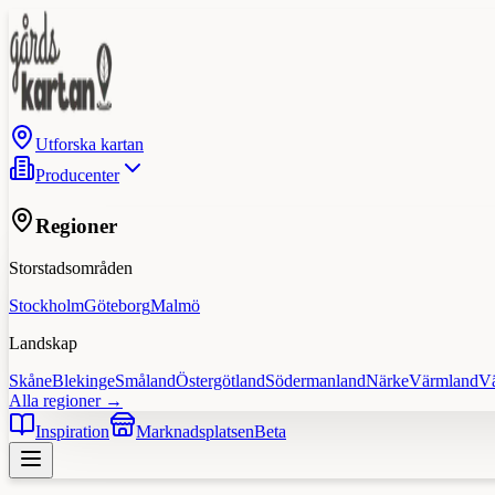
Utforska kartan
Producenter
Regioner
Storstadsområden
Stockholm
Göteborg
Malmö
Landskap
Skåne
Blekinge
Småland
Östergötland
Södermanland
Närke
Värmland
V
Alla regioner →
Inspiration
Marknadsplatsen
Beta