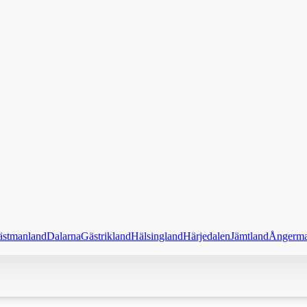
ästmanland
Dalarna
Gästrikland
Hälsingland
Härjedalen
Jämtland
Ångerma