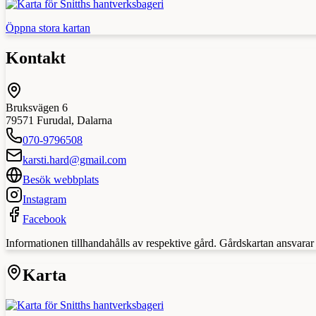
Öppna stora kartan
Kontakt
Bruksvägen 6
79571
Furudal
,
Dalarna
070-9796508
karsti.hard@gmail.com
Besök webbplats
Instagram
Facebook
Informationen tillhandahålls av respektive gård. Gårdskartan ansvarar in
Karta