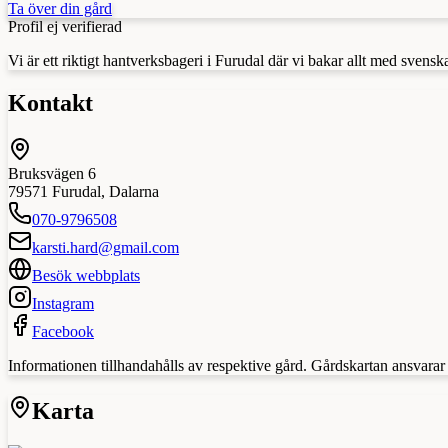
Ta över din gård
Profil ej verifierad
Vi är ett riktigt hantverksbageri i Furudal där vi bakar allt med sven
Kontakt
Bruksvägen 6
79571
Furudal
,
Dalarna
070-9796508
karsti.hard@gmail.com
Besök webbplats
Instagram
Facebook
Informationen tillhandahålls av respektive gård. Gårdskartan ansvarar in
Karta