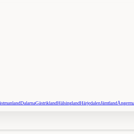
ästmanland
Dalarna
Gästrikland
Hälsingland
Härjedalen
Jämtland
Ångerma