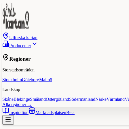
Utforska kartan
Producenter
Regioner
Storstadsområden
Stockholm
Göteborg
Malmö
Landskap
Skåne
Blekinge
Småland
Östergötland
Södermanland
Närke
Värmland
V
Alla regioner →
Inspiration
Marknadsplatsen
Beta