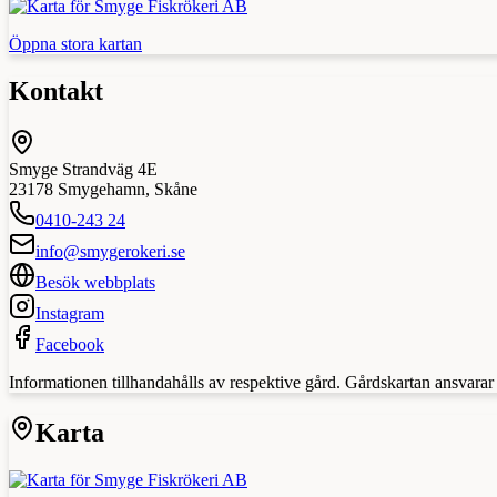
Öppna stora kartan
Kontakt
Smyge Strandväg 4E
23178
Smygehamn
,
Skåne
0410-243 24
info@smygerokeri.se
Besök webbplats
Instagram
Facebook
Informationen tillhandahålls av respektive gård. Gårdskartan ansvarar in
Karta