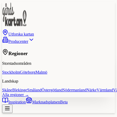
Utforska kartan
Producenter
Regioner
Storstadsområden
Stockholm
Göteborg
Malmö
Landskap
Skåne
Blekinge
Småland
Östergötland
Södermanland
Närke
Värmland
V
Alla regioner →
Inspiration
Marknadsplatsen
Beta