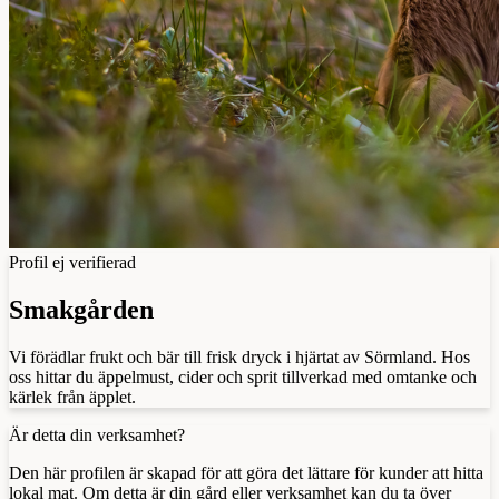
Profil ej verifierad
Smakgården
Vi förädlar frukt och bär till frisk dryck i hjärtat av Sörmland. Hos
oss hittar du äppelmust, cider och sprit tillverkad med omtanke och
kärlek från äpplet.
Är detta din verksamhet?
Den här profilen är skapad för att göra det lättare för kunder att hitta
lokal mat. Om detta är din gård eller verksamhet kan du ta över