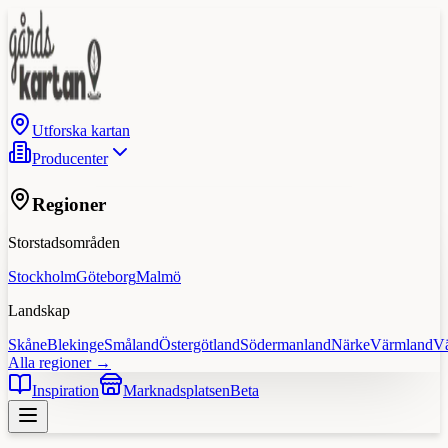
Utforska kartan
Producenter
Regioner
Storstadsområden
Stockholm
Göteborg
Malmö
Landskap
Skåne
Blekinge
Småland
Östergötland
Södermanland
Närke
Värmland
V
Alla regioner →
Inspiration
Marknadsplatsen
Beta