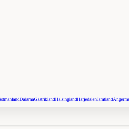
ästmanland
Dalarna
Gästrikland
Hälsingland
Härjedalen
Jämtland
Ångerma