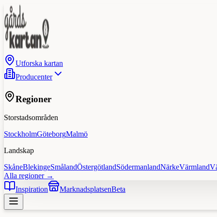
Utforska kartan
Producenter
Regioner
Storstadsområden
Stockholm
Göteborg
Malmö
Landskap
Skåne
Blekinge
Småland
Östergötland
Södermanland
Närke
Värmland
V
Alla regioner →
Inspiration
Marknadsplatsen
Beta