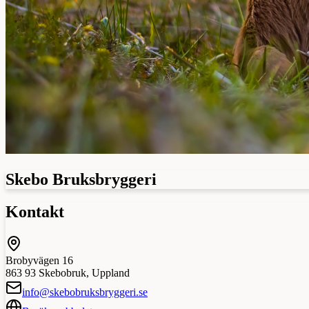
Skebo Bruksbryggeri
Kontakt
Brobyvägen 16
863 93
Skebobruk
,
Uppland
info@skebobruksbryggeri.se