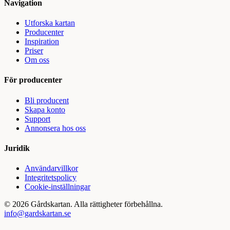
Navigation
Utforska kartan
Producenter
Inspiration
Priser
Om oss
För producenter
Bli producent
Skapa konto
Support
Annonsera hos oss
Juridik
Användarvillkor
Integritetspolicy
Cookie-inställningar
©
2026
Gårdskartan. Alla rättigheter förbehållna.
info@gardskartan.se