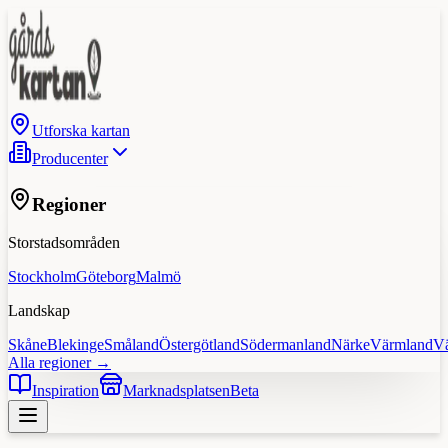
Utforska kartan
Producenter
Regioner
Storstadsområden
Stockholm
Göteborg
Malmö
Landskap
Skåne
Blekinge
Småland
Östergötland
Södermanland
Närke
Värmland
V
Alla regioner →
Inspiration
Marknadsplatsen
Beta