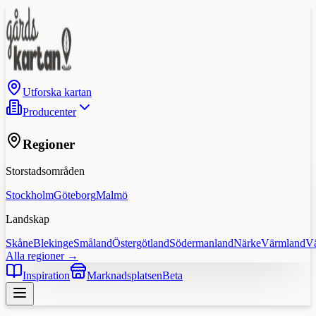
Utforska kartan
Producenter
Regioner
Storstadsområden
Stockholm
Göteborg
Malmö
Landskap
Skåne
Blekinge
Småland
Östergötland
Södermanland
Närke
Värmland
V
Alla regioner →
Inspiration
Marknadsplatsen
Beta