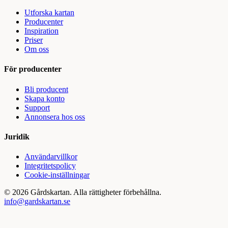
Utforska kartan
Producenter
Inspiration
Priser
Om oss
För producenter
Bli producent
Skapa konto
Support
Annonsera hos oss
Juridik
Användarvillkor
Integritetspolicy
Cookie-inställningar
©
2026
Gårdskartan. Alla rättigheter förbehållna.
info@gardskartan.se