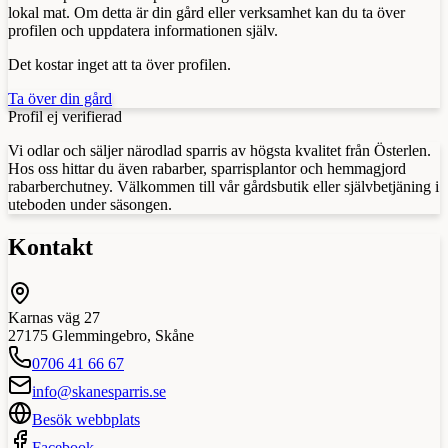
lokal mat. Om detta är din gård eller verksamhet kan du ta över
profilen och uppdatera informationen själv.
Det kostar inget att ta över profilen.
Ta över din gård
Profil ej verifierad
Vi odlar och säljer närodlad sparris av högsta kvalitet från Österlen.
Hos oss hittar du även rabarber, sparrisplantor och hemmagjord
rabarberchutney. Välkommen till vår gårdsbutik eller självbetjäning i
uteboden under säsongen.
Kontakt
Karnas väg 27
27175
Glemmingebro
,
Skåne
0706 41 66 67
info@skanesparris.se
Besök webbplats
Facebook