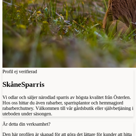
Profil ej verifierad
SkåneSparris
Vi odlar och säljer närodlad sparris av högsta kvalitet från Österlen.
Hos oss hittar du även rabarber, sparrisplantor och hemmagjord
rabarberchutney. Välkommen till vår gårdsbutik eller självbetjäning i
uteboden under säsongen.
Är detta din verksamhet?
Den här profilen är skapad för att göra det lättare för kunder att hitta