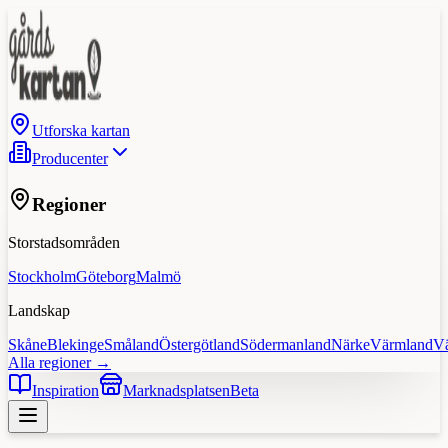
Utforska kartan
Producenter
Regioner
Storstadsområden
Stockholm
Göteborg
Malmö
Landskap
Skåne
Blekinge
Småland
Östergötland
Södermanland
Närke
Värmland
V
Alla regioner →
Inspiration
Marknadsplatsen
Beta