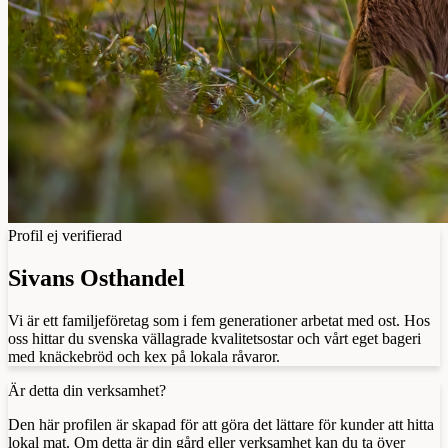
Profil ej verifierad
Sivans Osthandel
Vi är ett familjeföretag som i fem generationer arbetat med ost. Hos
oss hittar du svenska vällagrade kvalitetsostar och vårt eget bageri
med knäckebröd och kex på lokala råvaror.
Är detta din verksamhet?
Den här profilen är skapad för att göra det lättare för kunder att hitta
lokal mat. Om detta är din gård eller verksamhet kan du ta över