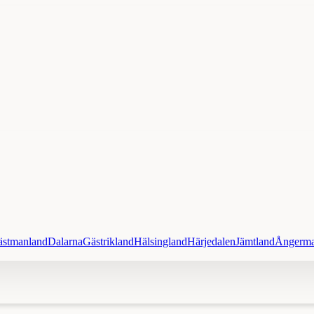
ästmanland
Dalarna
Gästrikland
Hälsingland
Härjedalen
Jämtland
Ångerma