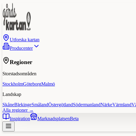
Utforska kartan
Producenter
Regioner
Storstadsområden
Stockholm
Göteborg
Malmö
Landskap
Skåne
Blekinge
Småland
Östergötland
Södermanland
Närke
Värmland
V
Alla regioner →
Inspiration
Marknadsplatsen
Beta