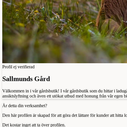
Profil ej verifierad
Sallmunds Gård
Välkommen in i vår gårdsbutik! I vår gårdsbutik som du hittar i lad
ansiktslyftning och även ett utökat utbud med honung från vår egen 
Är detta din verksamhet?
Den här profilen är skapad för att göra det lättare för kunder att hitt
Det kostar inget att ta över profilen.