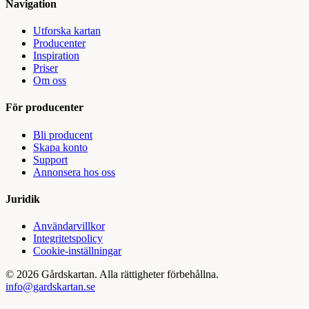
Navigation
Utforska kartan
Producenter
Inspiration
Priser
Om oss
För producenter
Bli producent
Skapa konto
Support
Annonsera hos oss
Juridik
Användarvillkor
Integritetspolicy
Cookie-inställningar
©
2026
Gårdskartan. Alla rättigheter förbehållna.
info@gardskartan.se