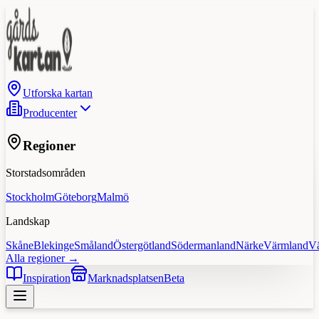
Utforska kartan
Producenter
Regioner
Storstadsområden
Stockholm
Göteborg
Malmö
Landskap
Skåne
Blekinge
Småland
Östergötland
Södermanland
Närke
Värmland
V
Alla regioner →
Inspiration
Marknadsplatsen
Beta