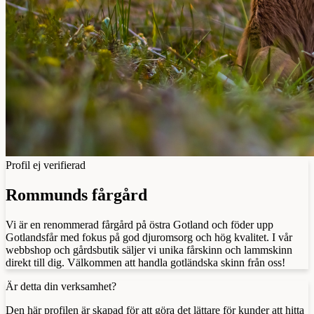
Profil ej verifierad
Rommunds fårgård
Vi är en renommerad fårgård på östra Gotland och föder upp
Gotlandsfår med fokus på god djuromsorg och hög kvalitet. I vår
webbshop och gårdsbutik säljer vi unika fårskinn och lammskinn
direkt till dig. Välkommen att handla gotländska skinn från oss!
Är detta din verksamhet?
Den här profilen är skapad för att göra det lättare för kunder att hitta