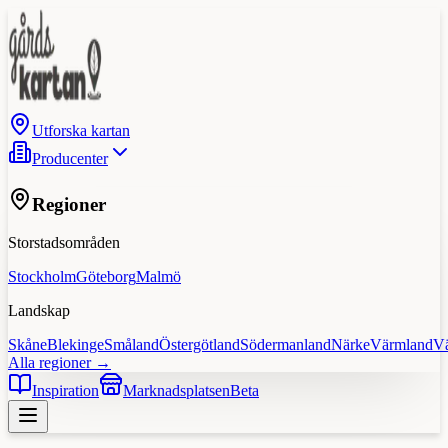
Utforska kartan
Producenter
Regioner
Storstadsområden
Stockholm
Göteborg
Malmö
Landskap
Skåne
Blekinge
Småland
Östergötland
Södermanland
Närke
Värmland
V
Alla regioner →
Inspiration
Marknadsplatsen
Beta