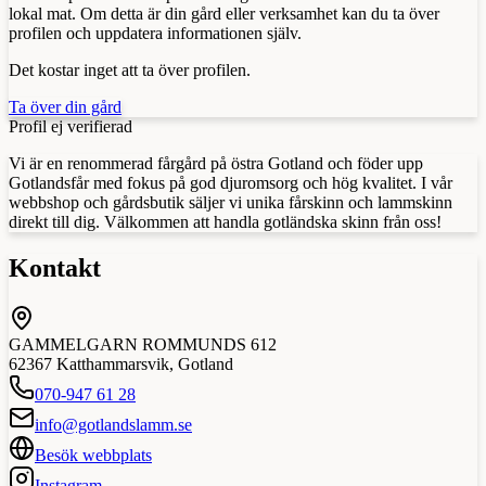
lokal mat. Om detta är din gård eller verksamhet kan du ta över
profilen och uppdatera informationen själv.
Det kostar inget att ta över profilen.
Ta över din gård
Profil ej verifierad
Vi är en renommerad fårgård på östra Gotland och föder upp
Gotlandsfår med fokus på god djuromsorg och hög kvalitet. I vår
webbshop och gårdsbutik säljer vi unika fårskinn och lammskinn
direkt till dig. Välkommen att handla gotländska skinn från oss!
Kontakt
GAMMELGARN ROMMUNDS 612
62367
Katthammarsvik
,
Gotland
070-947 61 28
info@gotlandslamm.se
Besök webbplats
Instagram