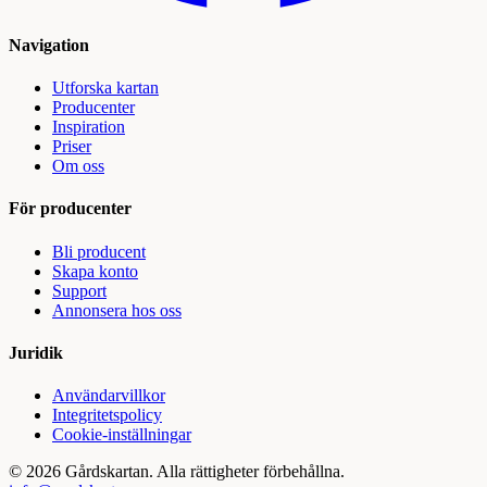
Navigation
Utforska kartan
Producenter
Inspiration
Priser
Om oss
För producenter
Bli producent
Skapa konto
Support
Annonsera hos oss
Juridik
Användarvillkor
Integritetspolicy
Cookie-inställningar
©
2026
Gårdskartan. Alla rättigheter förbehållna.