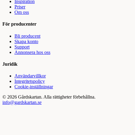
Inspiration
Priser
Om oss
För producenter
Bli producent
Skapa konto
Support
Annonsera hos oss
Juridik
Användarvillkor
Integritetspolicy
Cookie-inställningar
©
2026
Gårdskartan. Alla rättigheter förbehållna.
info@gardskartan.se