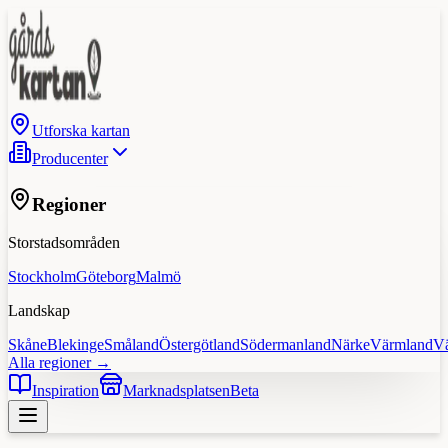
Utforska kartan
Producenter
Regioner
Storstadsområden
Stockholm
Göteborg
Malmö
Landskap
Skåne
Blekinge
Småland
Östergötland
Södermanland
Närke
Värmland
V
Alla regioner →
Inspiration
Marknadsplatsen
Beta