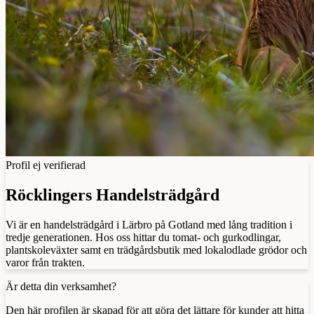
Profil ej verifierad
Röcklingers Handelsträdgård
Vi är en handelsträdgård i Lärbro på Gotland med lång tradition i
tredje generationen. Hos oss hittar du tomat- och gurkodlingar,
plantskoleväxter samt en trädgårdsbutik med lokalodlade grödor och
varor från trakten.
Är detta din verksamhet?
Den här profilen är skapad för att göra det lättare för kunder att hitta