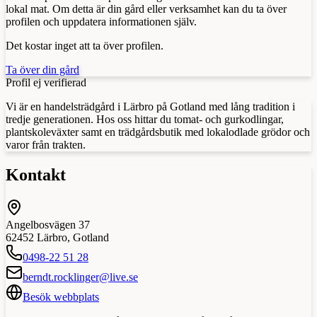
lokal mat. Om detta är din gård eller verksamhet kan du ta över
profilen och uppdatera informationen själv.
Det kostar inget att ta över profilen.
Ta över din gård
Profil ej verifierad
Vi är en handelsträdgård i Lärbro på Gotland med lång tradition i
tredje generationen. Hos oss hittar du tomat- och gurkodlingar,
plantskoleväxter samt en trädgårdsbutik med lokalodlade grödor och
varor från trakten.
Kontakt
Angelbosvägen 37
62452
Lärbro
,
Gotland
0498-22 51 28
berndt.rocklinger@live.se
Besök webbplats