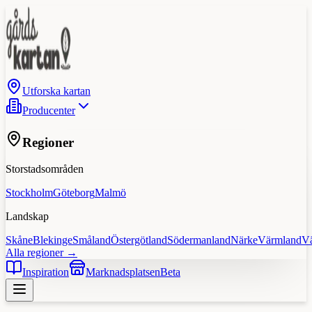
Utforska kartan
Producenter
Regioner
Storstadsområden
Stockholm
Göteborg
Malmö
Landskap
Skåne
Blekinge
Småland
Östergötland
Södermanland
Närke
Värmland
V
Alla regioner →
Inspiration
Marknadsplatsen
Beta