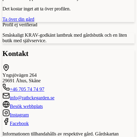
Det kostar inget att ta över profilen.
Ta över din gård
Profil ej verifierad
Småskaligt KRAV-godkänt lantbruk med gårdsbutik och en liten
butik med självservice.
Kontakt
Yngsjövägen 264
29691
Åhus
,
Skåne
+46 705 74 74 97
info@rathckegarden.se
Besök webbplats
Instagram
Facebook
Informationen tillhandahålls av respektive gård. Gårdskartan