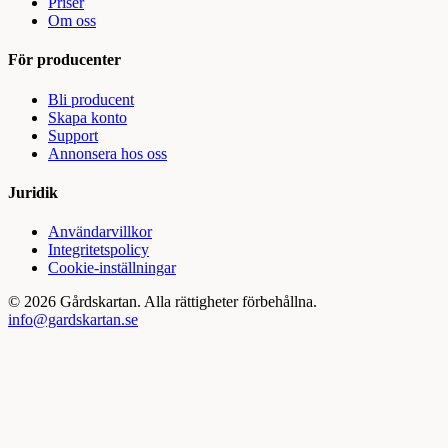
Priser
Om oss
För producenter
Bli producent
Skapa konto
Support
Annonsera hos oss
Juridik
Användarvillkor
Integritetspolicy
Cookie-inställningar
©
2026
Gårdskartan. Alla rättigheter förbehållna.
info@gardskartan.se