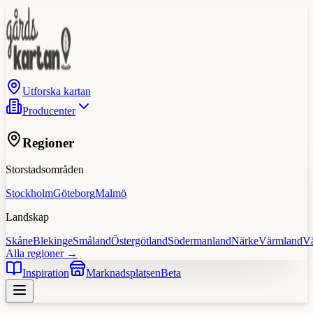
Utforska kartan
Producenter
Regioner
Storstadsområden
Stockholm
Göteborg
Malmö
Landskap
Skåne
Blekinge
Småland
Östergötland
Södermanland
Närke
Värmland
V
Alla regioner →
Inspiration
Marknadsplatsen
Beta