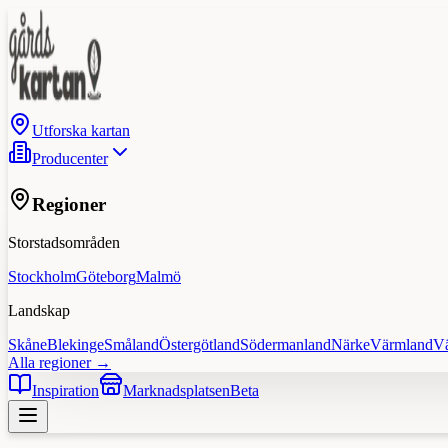
Utforska kartan
Producenter
Regioner
Storstadsområden
Stockholm
Göteborg
Malmö
Landskap
Skåne
Blekinge
Småland
Östergötland
Södermanland
Närke
Värmland
V
Alla regioner →
Inspiration
Marknadsplatsen
Beta