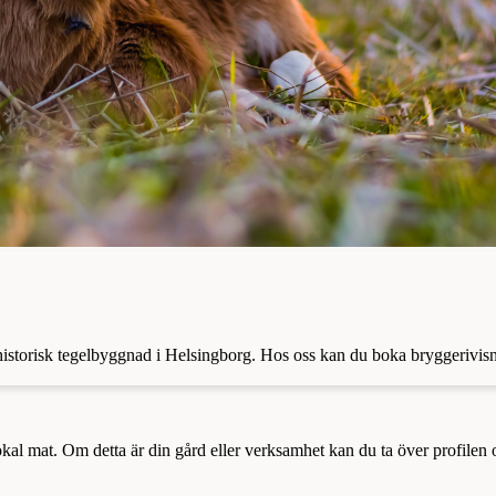
n historisk tegelbyggnad i Helsingborg. Hos oss kan du boka bryggerivis
a lokal mat. Om detta är din gård eller verksamhet kan du ta över profilen