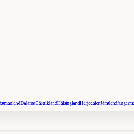
ästmanland
Dalarna
Gästrikland
Hälsingland
Härjedalen
Jämtland
Ångerma