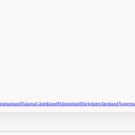
ästmanland
Dalarna
Gästrikland
Hälsingland
Härjedalen
Jämtland
Ångerma