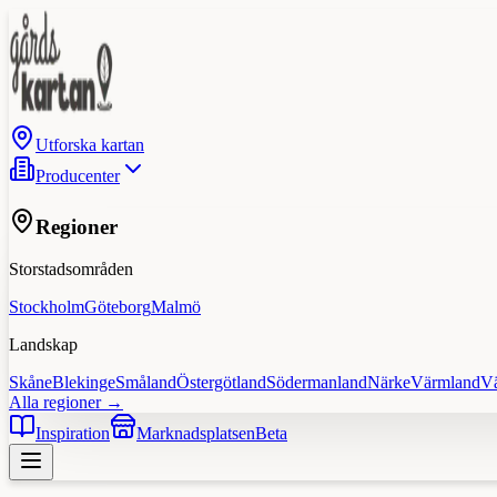
Utforska kartan
Producenter
Regioner
Storstadsområden
Stockholm
Göteborg
Malmö
Landskap
Skåne
Blekinge
Småland
Östergötland
Södermanland
Närke
Värmland
V
Alla regioner →
Inspiration
Marknadsplatsen
Beta