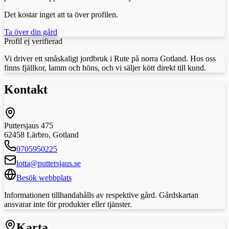
Det kostar inget att ta över profilen.
Ta över din gård
Profil ej verifierad
Vi driver ett småskaligt jordbruk i Rute på norra Gotland. Hos oss
finns fjällkor, lamm och höns, och vi säljer kött direkt till kund.
Kontakt
Puttersjaus 475
62458
Lärbro
,
Gotland
0705950225
lotta@puttersjaus.se
Besök webbplats
Informationen tillhandahålls av respektive gård. Gårdskartan
ansvarar inte för produkter eller tjänster.
Karta