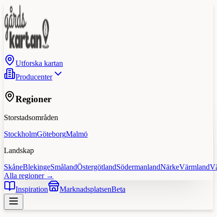
Utforska kartan
Producenter
Regioner
Storstadsområden
Stockholm
Göteborg
Malmö
Landskap
Skåne
Blekinge
Småland
Östergötland
Södermanland
Närke
Värmland
V
Alla regioner →
Inspiration
Marknadsplatsen
Beta