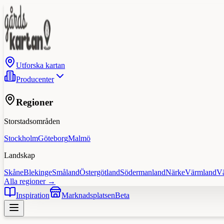
Utforska kartan
Producenter
Regioner
Storstadsområden
Stockholm
Göteborg
Malmö
Landskap
Skåne
Blekinge
Småland
Östergötland
Södermanland
Närke
Värmland
V
Alla regioner →
Inspiration
Marknadsplatsen
Beta