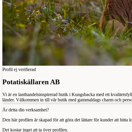
Profil ej verifierad
Potatiskällaren AB
Vi är en lanthandelsinspirerad butik i Kungsbacka med ett kvalitetsfyll
länder. Välkommen in till vår butik med gammaldags charm och person
Är detta din verksamhet?
Den här profilen är skapad för att göra det lättare för kunder att hitt
Det kostar inget att ta över profilen.