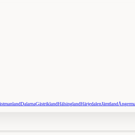
ästmanland
Dalarna
Gästrikland
Hälsingland
Härjedalen
Jämtland
Ångerma