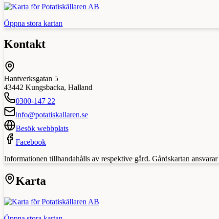
Öppna stora kartan
Kontakt
Hantverksgatan 5
43442
Kungsbacka
,
Halland
0300-147 22
info@potatiskallaren.se
Besök webbplats
Facebook
Informationen tillhandahålls av respektive gård. Gårdskartan ansvarar in
Karta
Öppna stora kartan