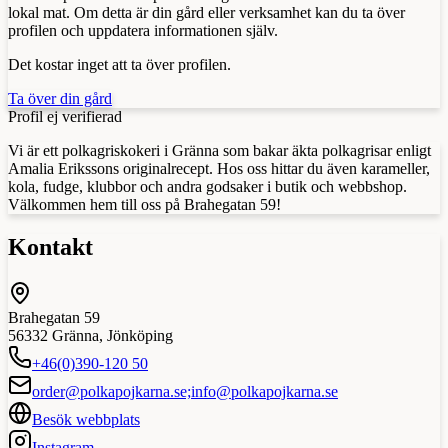
lokal mat. Om detta är din gård eller verksamhet kan du ta över
profilen och uppdatera informationen själv.
Det kostar inget att ta över profilen.
Ta över din gård
Profil ej verifierad
Vi är ett polkagriskokeri i Gränna som bakar äkta polkagrisar enligt
Amalia Erikssons originalrecept. Hos oss hittar du även karameller,
kola, fudge, klubbor och andra godsaker i butik och webbshop.
Välkommen hem till oss på Brahegatan 59!
Kontakt
Brahegatan 59
56332
Gränna
,
Jönköping
+46(0)390-120 50
order@polkapojkarna.se;info@polkapojkarna.se
Besök webbplats
Instagram