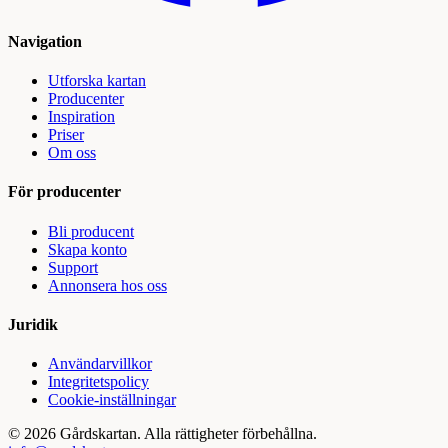
Navigation
Utforska kartan
Producenter
Inspiration
Priser
Om oss
För producenter
Bli producent
Skapa konto
Support
Annonsera hos oss
Juridik
Användarvillkor
Integritetspolicy
Cookie-inställningar
©
2026
Gårdskartan. Alla rättigheter förbehållna.