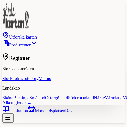
Utforska kartan
Producenter
Regioner
Storstadsområden
Stockholm
Göteborg
Malmö
Landskap
Skåne
Blekinge
Småland
Östergötland
Södermanland
Närke
Värmland
V
Alla regioner →
Inspiration
Marknadsplatsen
Beta