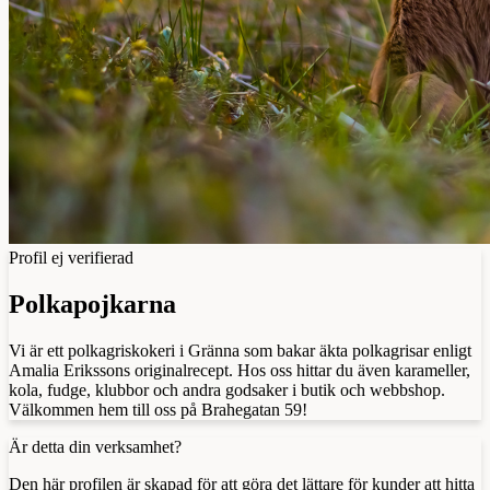
Profil ej verifierad
Polkapojkarna
Vi är ett polkagriskokeri i Gränna som bakar äkta polkagrisar enligt
Amalia Erikssons originalrecept. Hos oss hittar du även karameller,
kola, fudge, klubbor och andra godsaker i butik och webbshop.
Välkommen hem till oss på Brahegatan 59!
Är detta din verksamhet?
Den här profilen är skapad för att göra det lättare för kunder att hitta