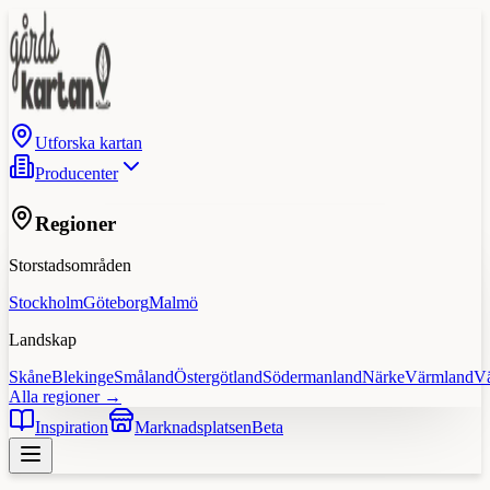
Utforska kartan
Producenter
Regioner
Storstadsområden
Stockholm
Göteborg
Malmö
Landskap
Skåne
Blekinge
Småland
Östergötland
Södermanland
Närke
Värmland
V
Alla regioner →
Inspiration
Marknadsplatsen
Beta