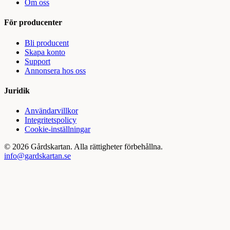
Om oss
För producenter
Bli producent
Skapa konto
Support
Annonsera hos oss
Juridik
Användarvillkor
Integritetspolicy
Cookie-inställningar
©
2026
Gårdskartan. Alla rättigheter förbehållna.
info@gardskartan.se