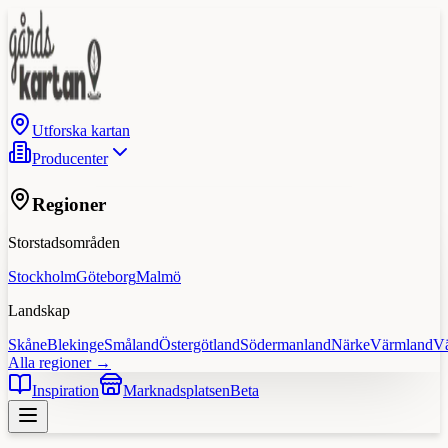
Utforska kartan
Producenter
Regioner
Storstadsområden
Stockholm
Göteborg
Malmö
Landskap
Skåne
Blekinge
Småland
Östergötland
Södermanland
Närke
Värmland
V
Alla regioner →
Inspiration
Marknadsplatsen
Beta