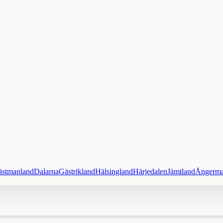
ästmanland
Dalarna
Gästrikland
Hälsingland
Härjedalen
Jämtland
Ångerma