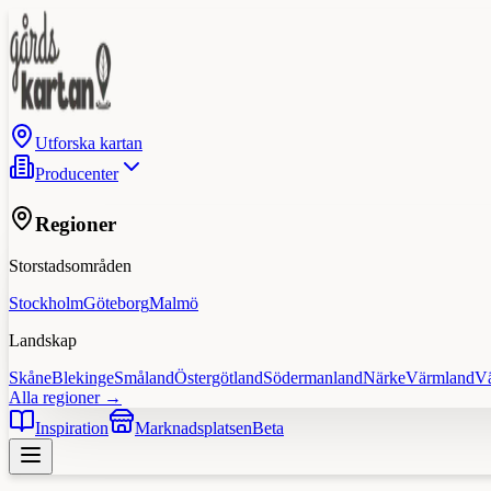
Utforska kartan
Producenter
Regioner
Storstadsområden
Stockholm
Göteborg
Malmö
Landskap
Skåne
Blekinge
Småland
Östergötland
Södermanland
Närke
Värmland
V
Alla regioner →
Inspiration
Marknadsplatsen
Beta