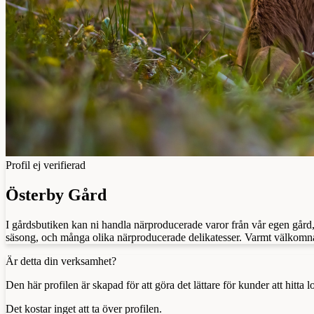
Profil ej verifierad
Österby Gård
I gårdsbutiken kan ni handla närproducerade varor från vår egen gård
säsong, och många olika närproducerade delikatesser. Varmt välkomna
Är detta din verksamhet?
Den här profilen är skapad för att göra det lättare för kunder att hitt
Det kostar inget att ta över profilen.