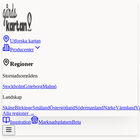
Utforska kartan
Producenter
Regioner
Storstadsområden
Stockholm
Göteborg
Malmö
Landskap
Skåne
Blekinge
Småland
Östergötland
Södermanland
Närke
Värmland
V
Alla regioner →
Inspiration
Marknadsplatsen
Beta