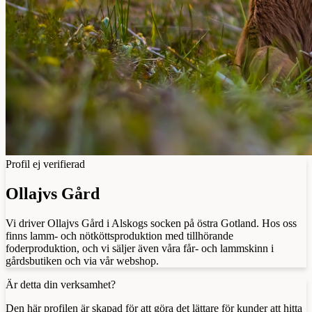
Profil ej verifierad
Ollajvs Gård
Vi driver Ollajvs Gård i Alskogs socken på östra Gotland. Hos oss
finns lamm- och nötköttsproduktion med tillhörande
foderproduktion, och vi säljer även våra får- och lammskinn i
gårdsbutiken och via vår webshop.
Är detta din verksamhet?
Den här profilen är skapad för att göra det lättare för kunder att hitta