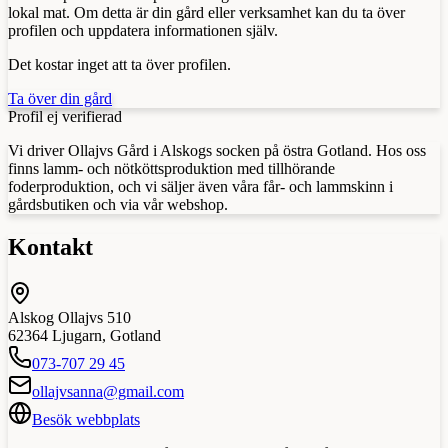
lokal mat. Om detta är din gård eller verksamhet kan du ta över
profilen och uppdatera informationen själv.
Det kostar inget att ta över profilen.
Ta över din gård
Profil ej verifierad
Vi driver Ollajvs Gård i Alskogs socken på östra Gotland. Hos oss
finns lamm- och nötköttsproduktion med tillhörande
foderproduktion, och vi säljer även våra får- och lammskinn i
gårdsbutiken och via vår webshop.
Kontakt
Alskog Ollajvs 510
62364
Ljugarn
,
Gotland
073-707 29 45
ollajvsanna@gmail.com
Besök webbplats