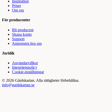
Inspiration
Priser
Om oss
För producenter
Bli producent
Skapa konto
Support
Annonsera hos oss
Juridik
Användarvillkor
Integritetspolicy
Cookie-inställningar
©
2026
Gårdskartan. Alla rättigheter förbehållna.
info@gardskartan.se