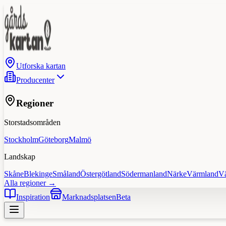
Utforska kartan
Producenter
Regioner
Storstadsområden
Stockholm
Göteborg
Malmö
Landskap
Skåne
Blekinge
Småland
Östergötland
Södermanland
Närke
Värmland
V
Alla regioner →
Inspiration
Marknadsplatsen
Beta