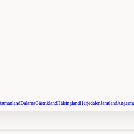
ästmanland
Dalarna
Gästrikland
Hälsingland
Härjedalen
Jämtland
Ångerma