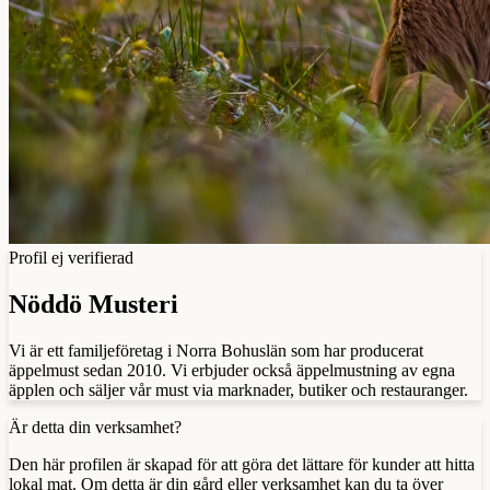
Profil ej verifierad
Nöddö Musteri
Vi är ett familjeföretag i Norra Bohuslän som har producerat
äppelmust sedan 2010. Vi erbjuder också äppelmustning av egna
äpplen och säljer vår must via marknader, butiker och restauranger.
Är detta din verksamhet?
Den här profilen är skapad för att göra det lättare för kunder att hitta
lokal mat. Om detta är din gård eller verksamhet kan du ta över