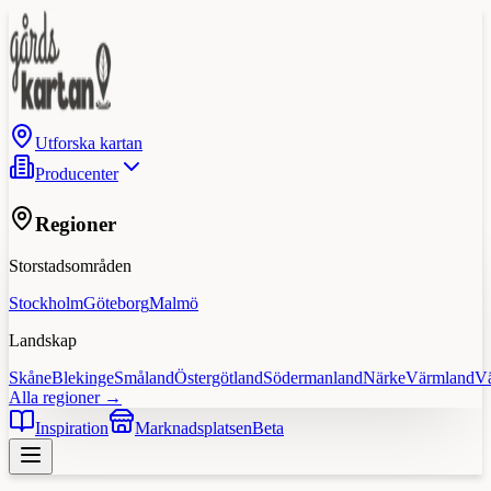
Utforska kartan
Producenter
Regioner
Storstadsområden
Stockholm
Göteborg
Malmö
Landskap
Skåne
Blekinge
Småland
Östergötland
Södermanland
Närke
Värmland
V
Alla regioner →
Inspiration
Marknadsplatsen
Beta