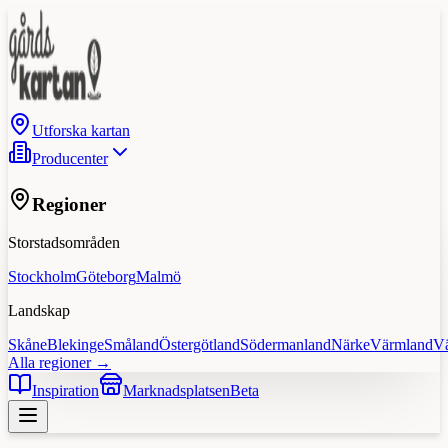
Utforska kartan
Producenter
Regioner
Storstadsområden
Stockholm
Göteborg
Malmö
Landskap
Skåne
Blekinge
Småland
Östergötland
Södermanland
Närke
Värmland
V
Alla regioner →
Inspiration
Marknadsplatsen
Beta