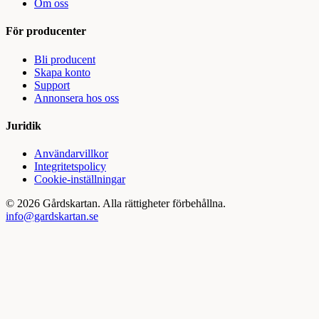
Om oss
För producenter
Bli producent
Skapa konto
Support
Annonsera hos oss
Juridik
Användarvillkor
Integritetspolicy
Cookie-inställningar
©
2026
Gårdskartan. Alla rättigheter förbehållna.
info@gardskartan.se