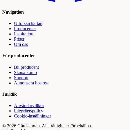
Navigation
Utforska kartan
Producenter
Inspiration
Priser
Om oss
För producenter
Bli producent
Skapa konto
Support
Annonsera hos oss
Juridik
Användarvillkor
Integritetspolicy
Cookie-inställningar
©
2026
Gårdskartan. Alla rättigheter förbehållna.