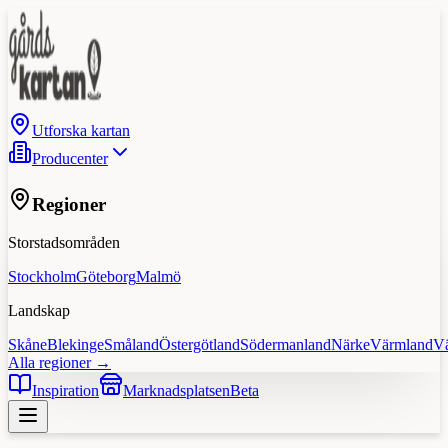
Utforska kartan
Producenter
Regioner
Storstadsområden
Stockholm
Göteborg
Malmö
Landskap
Skåne
Blekinge
Småland
Östergötland
Södermanland
Närke
Värmland
V
Alla regioner →
Inspiration
Marknadsplatsen
Beta