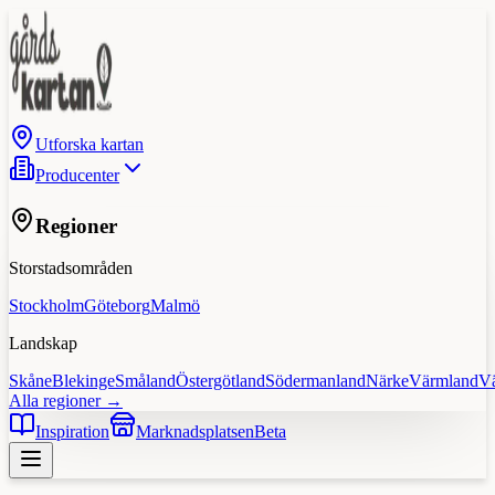
Utforska kartan
Producenter
Regioner
Storstadsområden
Stockholm
Göteborg
Malmö
Landskap
Skåne
Blekinge
Småland
Östergötland
Södermanland
Närke
Värmland
V
Alla regioner →
Inspiration
Marknadsplatsen
Beta