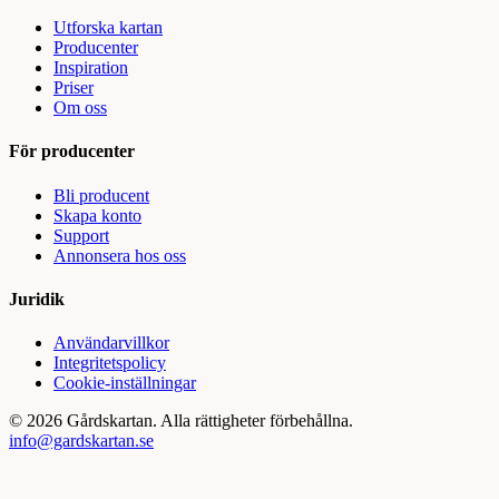
Utforska kartan
Producenter
Inspiration
Priser
Om oss
För producenter
Bli producent
Skapa konto
Support
Annonsera hos oss
Juridik
Användarvillkor
Integritetspolicy
Cookie-inställningar
©
2026
Gårdskartan. Alla rättigheter förbehållna.
info@gardskartan.se