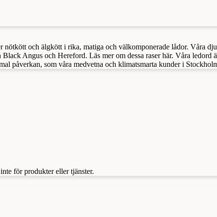
er nötkött och älgkött i rika, matiga och välkomponerade lådor. Våra dj
 Black Angus och Hereford. Läs mer om dessa raser här. Våra ledord är
nimal påverkan, som våra medvetna och klimatsmarta kunder i Stockholm 
te för produkter eller tjänster.