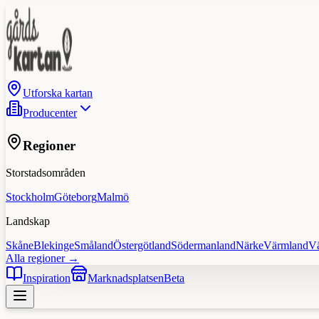
Utforska kartan
Producenter
Regioner
Storstadsområden
Stockholm
Göteborg
Malmö
Landskap
Skåne
Blekinge
Småland
Östergötland
Södermanland
Närke
Värmland
V
Alla regioner →
Inspiration
Marknadsplatsen
Beta