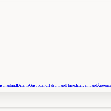
ästmanland
Dalarna
Gästrikland
Hälsingland
Härjedalen
Jämtland
Ångerma