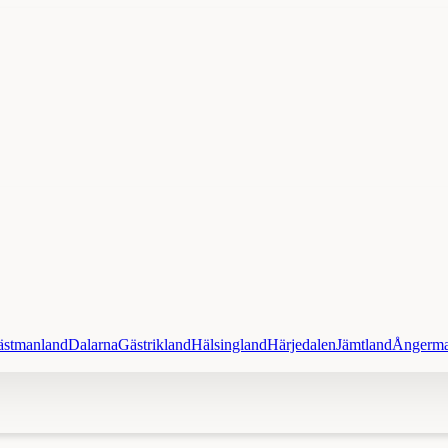
ästmanland
Dalarna
Gästrikland
Hälsingland
Härjedalen
Jämtland
Ångerma