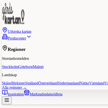
Utforska kartan
Producenter
Regioner
Storstadsområden
Stockholm
Göteborg
Malmö
Landskap
Skåne
Blekinge
Småland
Östergötland
Södermanland
Närke
Värmland
V
Alla regioner →
Inspiration
Marknadsplatsen
Beta