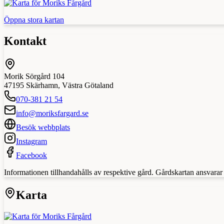
Öppna stora kartan
Kontakt
Morik Sörgård 104
47195
Skärhamn
,
Västra Götaland
070-381 21 54
info@moriksfargard.se
Besök webbplats
Instagram
Facebook
Informationen tillhandahålls av respektive gård. Gårdskartan ansvarar in
Karta