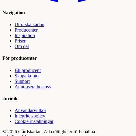
Navigation
Utforska kartan
Producenter
Inspiration
Priser
Om oss
För producenter
Bli producent
Skapa konto
Support
Annonsera hos oss
Juridik
Användarvillkor
Integritetspolicy
Cookie-inställningar
©
2026
Gårdskartan. Alla rättigheter förbehållna.