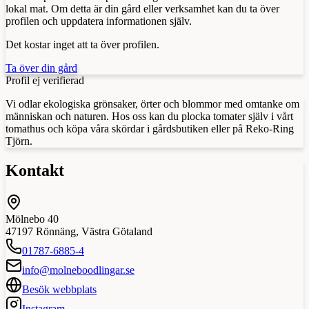
lokal mat. Om detta är din gård eller verksamhet kan du ta över
profilen och uppdatera informationen själv.
Det kostar inget att ta över profilen.
Ta över din gård
Profil ej verifierad
Vi odlar ekologiska grönsaker, örter och blommor med omtanke om
människan och naturen. Hos oss kan du plocka tomater själv i vårt
tomathus och köpa våra skördar i gårdsbutiken eller på Reko-Ring
Tjörn.
Kontakt
Mölnebo 40
47197
Rönnäng
,
Västra Götaland
01787-6885-4
info@molneboodlingar.se
Besök webbplats
Instagram