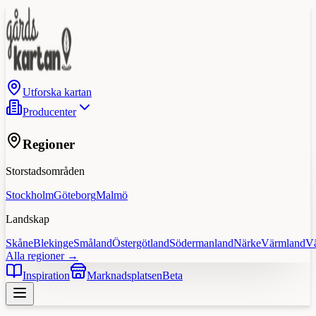
Utforska kartan
Producenter
Regioner
Storstadsområden
Stockholm
Göteborg
Malmö
Landskap
Skåne
Blekinge
Småland
Östergötland
Södermanland
Närke
Värmland
V
Alla regioner →
Inspiration
Marknadsplatsen
Beta