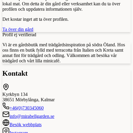
lokal mat. Om detta är din gård eller verksamhet kan du ta över
profilen och uppdatera informationen själv.
Det kostar inget att ta över profilen.
Ta över din gård
Profil ej verifierad
Vi är en gårdsbutik med trädgårdsinspiration på södra Öland. Hos
oss finns en butik fylld med terracotta från Italien och Kreta samt
annat fint för trädgård och odling. Välkommen att besöka vår
trädgård och vårt lilla minicafé.
Kontakt
Kyrkbyn 134
38651
Mörbylånga
,
Kalmar
+46(0)730345060
info@mirabellgarden.se
Besök webbplats
Instagram