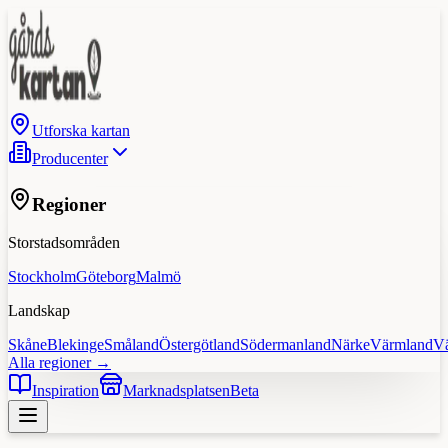
Utforska kartan
Producenter
Regioner
Storstadsområden
Stockholm
Göteborg
Malmö
Landskap
Skåne
Blekinge
Småland
Östergötland
Södermanland
Närke
Värmland
V
Alla regioner →
Inspiration
Marknadsplatsen
Beta