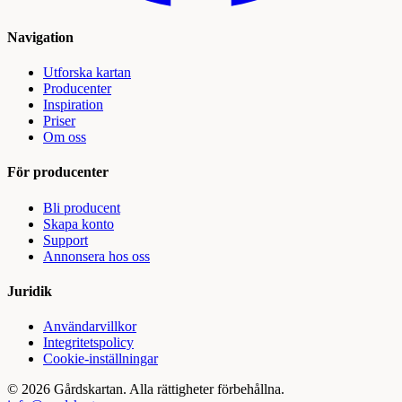
Navigation
Utforska kartan
Producenter
Inspiration
Priser
Om oss
För producenter
Bli producent
Skapa konto
Support
Annonsera hos oss
Juridik
Användarvillkor
Integritetspolicy
Cookie-inställningar
©
2026
Gårdskartan. Alla rättigheter förbehållna.