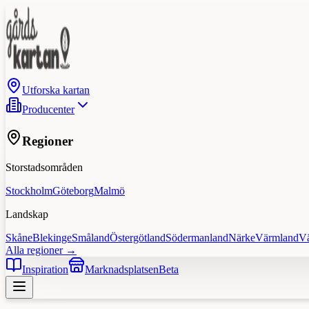
Utforska kartan
Producenter
Regioner
Storstadsområden
Stockholm
Göteborg
Malmö
Landskap
Skåne
Blekinge
Småland
Östergötland
Södermanland
Närke
Värmland
V
Alla regioner →
Inspiration
Marknadsplatsen
Beta