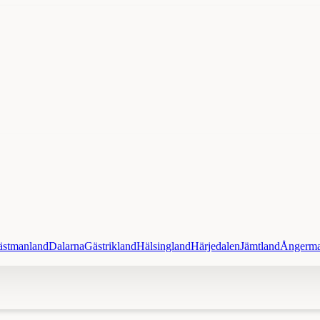
ästmanland
Dalarna
Gästrikland
Hälsingland
Härjedalen
Jämtland
Ångerma