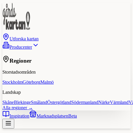
Utforska kartan
Producenter
Regioner
Storstadsområden
Stockholm
Göteborg
Malmö
Landskap
Skåne
Blekinge
Småland
Östergötland
Södermanland
Närke
Värmland
V
Alla regioner →
Inspiration
Marknadsplatsen
Beta