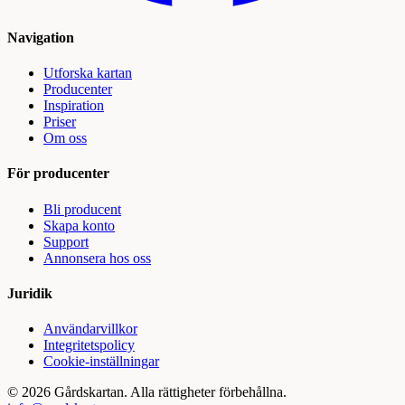
Navigation
Utforska kartan
Producenter
Inspiration
Priser
Om oss
För producenter
Bli producent
Skapa konto
Support
Annonsera hos oss
Juridik
Användarvillkor
Integritetspolicy
Cookie-inställningar
©
2026
Gårdskartan. Alla rättigheter förbehållna.