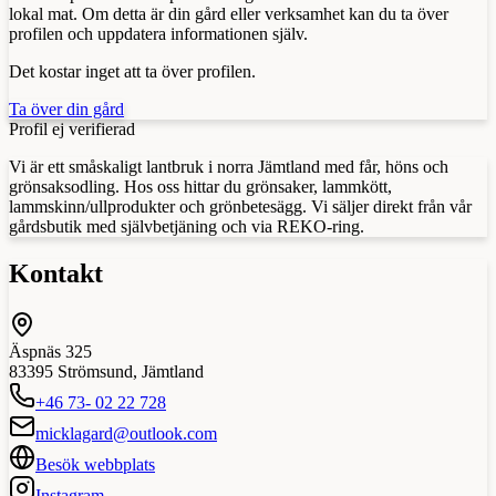
lokal mat. Om detta är din gård eller verksamhet kan du ta över
profilen och uppdatera informationen själv.
Det kostar inget att ta över profilen.
Ta över din gård
Profil ej verifierad
Vi är ett småskaligt lantbruk i norra Jämtland med får, höns och
grönsaksodling. Hos oss hittar du grönsaker, lammkött,
lammskinn/ullprodukter och grönbetesägg. Vi säljer direkt från vår
gårdsbutik med självbetjäning och via REKO-ring.
Kontakt
Äspnäs 325
83395
Strömsund
,
Jämtland
+46 73- 02 22 728
micklagard@outlook.com
Besök webbplats
Instagram