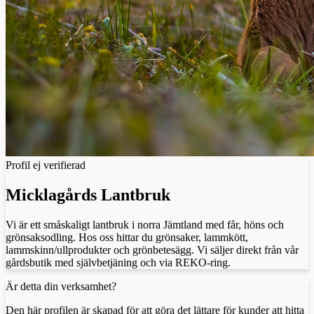
Profil ej verifierad
Micklagårds Lantbruk
Vi är ett småskaligt lantbruk i norra Jämtland med får, höns och
grönsaksodling. Hos oss hittar du grönsaker, lammkött,
lammskinn/ullprodukter och grönbetesägg. Vi säljer direkt från vår
gårdsbutik med självbetjäning och via REKO-ring.
Är detta din verksamhet?
Den här profilen är skapad för att göra det lättare för kunder att hitta